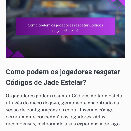
Como podem os jogadores resgatar
Códigos de Jade Estelar?
Os jogadores podem resgatar Códigos de Jade Estelar
através do menu do jogo, geralmente encontrado na
seção de configurações ou conta. Inserir o código
corretamente concederá aos jogadores várias
recompensas, melhorando a sua experiência de jogo.