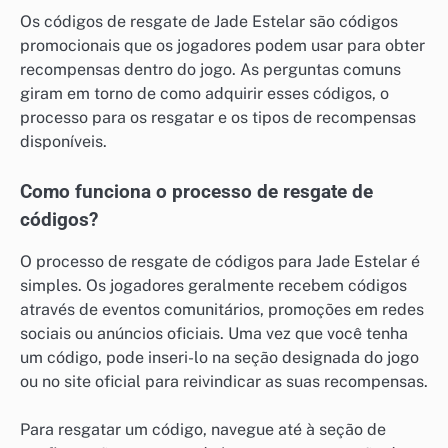
Os códigos de resgate de Jade Estelar são códigos
promocionais que os jogadores podem usar para obter
recompensas dentro do jogo. As perguntas comuns
giram em torno de como adquirir esses códigos, o
processo para os resgatar e os tipos de recompensas
disponíveis.
Como funciona o processo de resgate de
códigos?
O processo de resgate de códigos para Jade Estelar é
simples. Os jogadores geralmente recebem códigos
através de eventos comunitários, promoções em redes
sociais ou anúncios oficiais. Uma vez que você tenha
um código, pode inseri-lo na seção designada do jogo
ou no site oficial para reivindicar as suas recompensas.
Para resgatar um código, navegue até à seção de