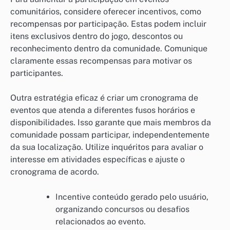
comunitários, considere oferecer incentivos, como
recompensas por participação. Estas podem incluir
itens exclusivos dentro do jogo, descontos ou
reconhecimento dentro da comunidade. Comunique
claramente essas recompensas para motivar os
participantes.
Outra estratégia eficaz é criar um cronograma de
eventos que atenda a diferentes fusos horários e
disponibilidades. Isso garante que mais membros da
comunidade possam participar, independentemente
da sua localização. Utilize inquéritos para avaliar o
interesse em atividades específicas e ajuste o
cronograma de acordo.
Incentive conteúdo gerado pelo usuário,
organizando concursos ou desafios
relacionados ao evento.