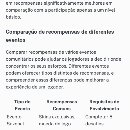
em recompensas significativamente melhores em
comparação com a participação apenas a um nível
básico.
Comparação de recompensas de diferentes
eventos
Comparar recompensas de vários eventos
comunitários pode ajudar os jogadores a decidir onde
concentrar os seus esforços. Diferentes eventos
podem oferecer tipos distintos de recompensas, e
compreender essas diferenças pode melhorar a
experiência de um jogador.
Tipo de
Recompensas
Requisitos de
Evento
Comuns
Envolvimento
Evento
Skins exclusivas,
Completar 5
Sazonal
moeda do jogo
desafios