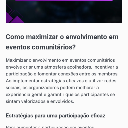
Como maximizar o envolvimento em
eventos comunitários?
Maximizar o envolvimento em eventos comunitários
envolve criar uma atmosfera acolhedora, incentivar a
participação e fomentar conexões entre os membros.
Ao implementar estratégias eficazes e utilizar redes
sociais, os organizadores podem melhorar a
experiência geral e garantir que os participantes se
sintam valorizados e envolvidos.
Estratégias para uma participação eficaz
Para aumentar a participação em eventos