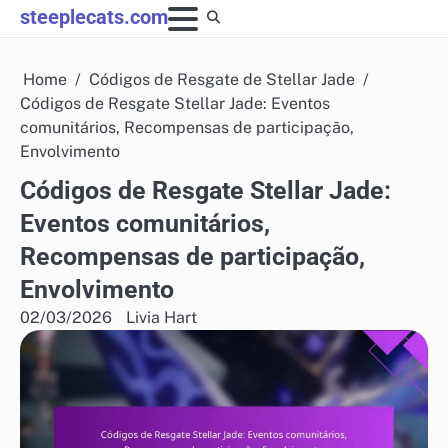
Skip
steeplecats.com
to
content
Home
Códigos de Resgate de Stellar Jade
Códigos de Resgate Stellar Jade: Eventos
comunitários, Recompensas de participação,
Envolvimento
Códigos de Resgate Stellar Jade:
Eventos comunitários,
Recompensas de participação,
Envolvimento
02/03/2026
Livia Hart