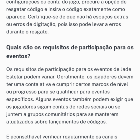
configurações ou conta do jogo, procure a opção de
resgatar código e insira o código exatamente como
aparece. Certifique-se de que não há espaços extras
ou erros de digitação, pois isso pode levar a erros
durante o resgate.
Quais são os requisitos de participação para os
eventos?
Os requisitos de participação para os eventos de Jade
Estelar podem variar. Geralmente, os jogadores devem
ter uma conta ativa e cumprir certos marcos de nível
ou progresso para se qualificar para eventos
específicos. Alguns eventos também podem exigir que
os jogadores sigam contas de redes sociais ou se
juntem a grupos comunitários para se manterem
atualizados sobre lançamentos de códigos.
É aconselhável verificar regularmente os canais