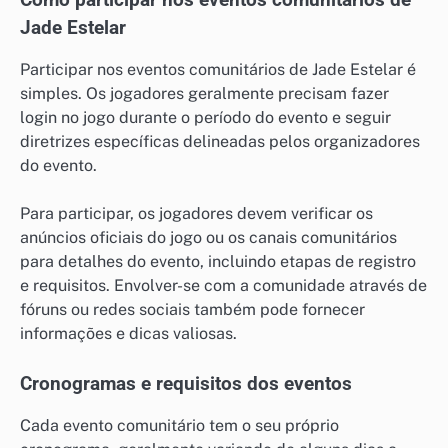
Jade Estelar
Participar nos eventos comunitários de Jade Estelar é
simples. Os jogadores geralmente precisam fazer
login no jogo durante o período do evento e seguir
diretrizes específicas delineadas pelos organizadores
do evento.
Para participar, os jogadores devem verificar os
anúncios oficiais do jogo ou os canais comunitários
para detalhes do evento, incluindo etapas de registro
e requisitos. Envolver-se com a comunidade através de
fóruns ou redes sociais também pode fornecer
informações e dicas valiosas.
Cronogramas e requisitos dos eventos
Cada evento comunitário tem o seu próprio