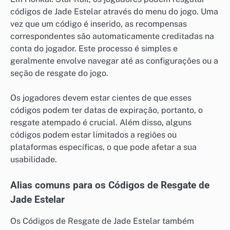
códigos de Jade Estelar através do menu do jogo. Uma
vez que um código é inserido, as recompensas
correspondentes são automaticamente creditadas na
conta do jogador. Este processo é simples e
geralmente envolve navegar até as configurações ou a
seção de resgate do jogo.
Os jogadores devem estar cientes de que esses
códigos podem ter datas de expiração, portanto, o
resgate atempado é crucial. Além disso, alguns
códigos podem estar limitados a regiões ou
plataformas específicas, o que pode afetar a sua
usabilidade.
Alias comuns para os Códigos de Resgate de
Jade Estelar
Os Códigos de Resgate de Jade Estelar também