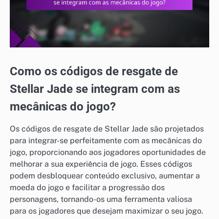
Como os códigos de resgate de
Stellar Jade se integram com as
mecânicas do jogo?
Os códigos de resgate de Stellar Jade são projetados
para integrar-se perfeitamente com as mecânicas do
jogo, proporcionando aos jogadores oportunidades de
melhorar a sua experiência de jogo. Esses códigos
podem desbloquear conteúdo exclusivo, aumentar a
moeda do jogo e facilitar a progressão dos
personagens, tornando-os uma ferramenta valiosa
para os jogadores que desejam maximizar o seu jogo.