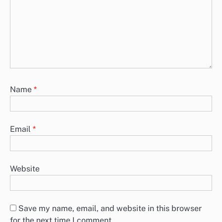
Name
*
Email
*
Website
Save my name, email, and website in this browser
for the next time I comment.