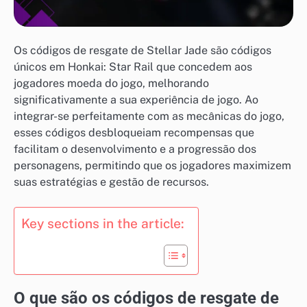
Os códigos de resgate de Stellar Jade são códigos
únicos em Honkai: Star Rail que concedem aos
jogadores moeda do jogo, melhorando
significativamente a sua experiência de jogo. Ao
integrar-se perfeitamente com as mecânicas do jogo,
esses códigos desbloqueiam recompensas que
facilitam o desenvolvimento e a progressão dos
personagens, permitindo que os jogadores maximizem
suas estratégias e gestão de recursos.
Key sections in the article:
O que são os códigos de resgate de