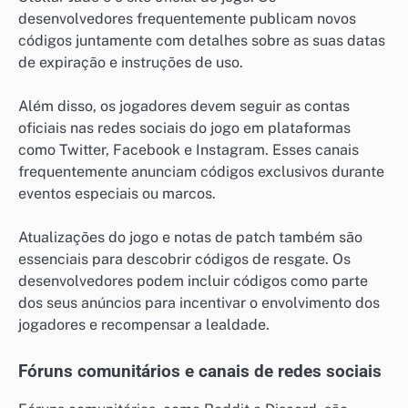
desenvolvedores frequentemente publicam novos
códigos juntamente com detalhes sobre as suas datas
de expiração e instruções de uso.
Além disso, os jogadores devem seguir as contas
oficiais nas redes sociais do jogo em plataformas
como Twitter, Facebook e Instagram. Esses canais
frequentemente anunciam códigos exclusivos durante
eventos especiais ou marcos.
Atualizações do jogo e notas de patch também são
essenciais para descobrir códigos de resgate. Os
desenvolvedores podem incluir códigos como parte
dos seus anúncios para incentivar o envolvimento dos
jogadores e recompensar a lealdade.
Fóruns comunitários e canais de redes sociais