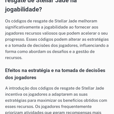
resgate de Stellar Jade na
jogabilidade?
Os códigos de resgate de Stellar Jade melhoram
significativamente a jogabilidade ao fornecer aos
jogadores recursos valiosos que podem acelerar o seu
progresso. Esses códigos podem alterar as estratégias
e a tomada de decisões dos jogadores, influenciando a
forma como abordam os desafios e a gestão de
recursos.
Efeitos na estratégia e na tomada de decisões
dos jogadores
A introdução dos códigos de resgate de Stellar Jade
incentiva os jogadores a adaptarem as suas
estratégias para maximizar os benefícios obtidos com
esses recursos. Os jogadores frequentemente
priorizam atividades que geram recompensas mais