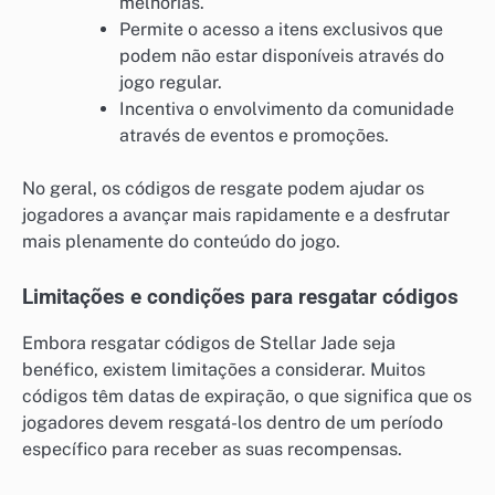
melhorias.
Permite o acesso a itens exclusivos que
podem não estar disponíveis através do
jogo regular.
Incentiva o envolvimento da comunidade
através de eventos e promoções.
No geral, os códigos de resgate podem ajudar os
jogadores a avançar mais rapidamente e a desfrutar
mais plenamente do conteúdo do jogo.
Limitações e condições para resgatar códigos
Embora resgatar códigos de Stellar Jade seja
benéfico, existem limitações a considerar. Muitos
códigos têm datas de expiração, o que significa que os
jogadores devem resgatá-los dentro de um período
específico para receber as suas recompensas.