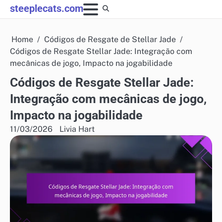
Skip
steeplecats.com
to
content
Home
Códigos de Resgate de Stellar Jade
Códigos de Resgate Stellar Jade: Integração com
mecânicas de jogo, Impacto na jogabilidade
Códigos de Resgate Stellar Jade:
Integração com mecânicas de jogo,
Impacto na jogabilidade
11/03/2026
Livia Hart