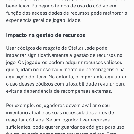
benefícios. Planejar o tempo de uso do código em
função das necessidades de recursos pode melhorar a
experiência geral de jogabilidade.
Impacto na gestão de recursos
Usar códigos de resgate de Stellar Jade pode
impactar significativamente a gestão de recursos no
jogo. Os jogadores podem adquirir recursos valiosos
que ajudam no desenvolvimento de personagens e na
aquisição de itens. No entanto, é importante equilibrar
o uso desses códigos com a jogabilidade regular para
evitar a dependência de recompensas externas.
Por exemplo, os jogadores devem avaliar o seu
inventário atual e as suas necessidades antes de
resgatar códigos. Se um jogador tiver recursos
suficientes, pode querer guardar os códigos para uso